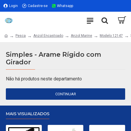
Login
Cadastre-se
Whatsapp
Pesca
Anzol Encastoado
Anzol Marine
Modelo 12147
Simples - Arame Rígido com
Girador
Não há produtos neste departamento
CONTINUAR
MAIS VISUALIZADOS