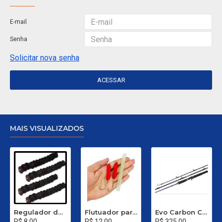
E-mail
Senha
Solicitar nova senha
ACESSAR
MAIS VISUALIZADOS
Regulador de Chumbada STOP Nº 1
Flutuador para Salsicha Nº 9
Evo Carbon C 661 XH - 40 a 80 Libras
R$ 8,00
R$ 12,00
R$ 325,00