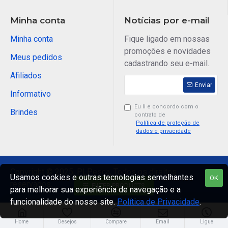
Minha conta
Notícias por e-mail
Minha conta
Fique ligado em nossas
promoções e novidades
Meus pedidos
cadastrando seu e-mail.
Afiliados
Enviar
Informativo
Eu li e concordo com o
Brindes
contrato de
Política de proteção de
dados e privacidade
Copyright © 2025, PLPesca, Todos os direitos
Usamos cookies e outras tecnologias semelhantes
OK
reservados.
FILTER PRODUCTS
para melhorar sua experiência de navegação e a
funcionalidade do nosso site.
Política de Privacidade
.
Home
Desejos
Compare
Email
Ligue