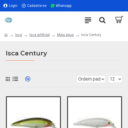
Login
Cadastre-se
Whatsapp
Isca
Isca artificial
Meia água
Isca Century
Isca Century