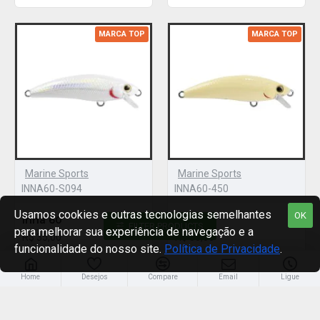
MARCA TOP
MARCA TOP
Marine Sports
Marine Sports
INNA60-S094
INNA60-450
Usamos cookies e outras tecnologias semelhantes
OK
Inna 60
Inna 60
FILTER PRODUCTS
para melhorar sua experiência de navegação e a
R$ 35,00
R$ 35,00
funcionalidade do nosso site.
Política de Privacidade
.
Home
Desejos
Compare
Email
Ligue