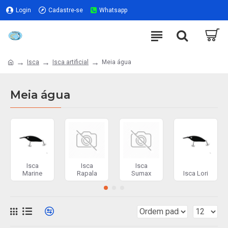
Login
Cadastre-se
Whatsapp
Isca
Isca artificial
Meia água
Meia água
Isca
Isca
Isca
Marine
Rapala
Sumax
Isca Lori