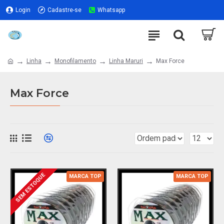
Login
Cadastre-se
Whatsapp
Linha
Monofilamento
Linha Maruri
Max Force
Max Force
SEM ESTOQUE
MARCA TOP
MARCA TOP