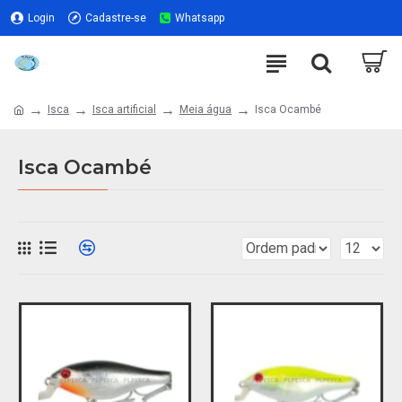
Login
Cadastre-se
Whatsapp
Isca
Isca artificial
Meia água
Isca Ocambé
Isca Ocambé