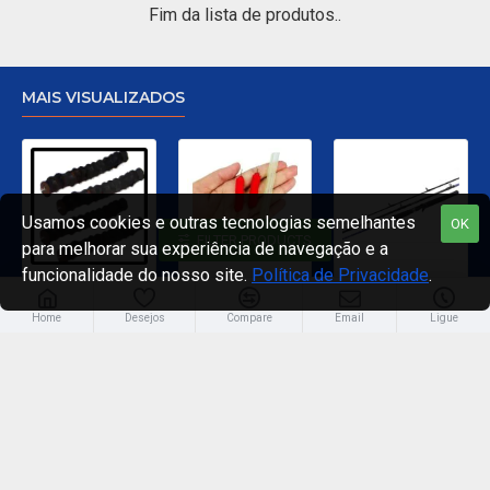
Fim da lista de produtos..
MAIS VISUALIZADOS
Usamos cookies e outras tecnologias semelhantes
OK
FILTER PRODUCTS
para melhorar sua experiência de navegação e a
funcionalidade do nosso site.
Política de Privacidade
.
Regulador de Chumbada STOP Nº 1
Flutuador para Salsicha Nº 9
Evo Carbon C 661 XH - 40 a 80 Libras
R$ 8,00
R$ 12,00
R$ 325,00
Home
Desejos
Compare
Email
Ligue
Entre em nossas redes
Meios de pagamento