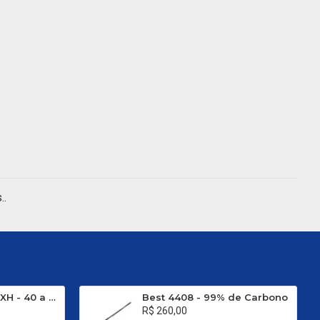
..
Evo Carbon C 661 XH - 40 a 80 Libras
Best 4408 - 99% de Carbono
R$ 260,00