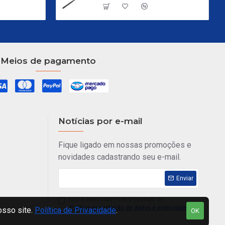
Meios de pagamento
Notícias por e-mail
Fique ligado em nossas promoções e
novidades cadastrando seu e-mail.
Enviar
Eu li e concordo com o contrato de
Política de proteção de dados e privacidade
osso site.
Política de Privacidade
.
OK