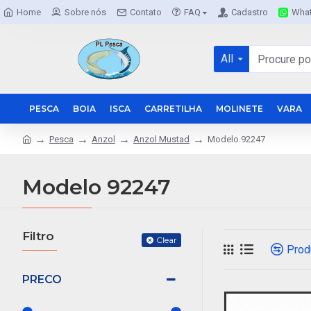
Home
Sobre nós
Contato
FAQ
Cadastro
Wha
All
PESCA
BOIA
ISCA
CARRETILHA
MOLINETE
VARA
Pesca
Anzol
Anzol Mustad
Modelo 92247
Modelo 92247
Filtro
Clear
Prod
PRECO