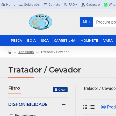
Home
Sobre nós
Contato
FAQ
Cadastro
Wha
All
PESCA
BOIA
ISCA
CARRETILHA
MOLINETE
VARA
Acessório
Tratador / Cevador
Tratador / Cevador
Filtro
Tratador / Cevador
Clear
DISPONIBILIDADE
Prod
Em estoque