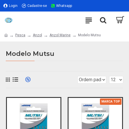
Login
Cadastre-se
Whatsapp
Pesca
Anzol
Anzol Marine
Modelo Mutsu
Modelo Mutsu
MARCA TOP