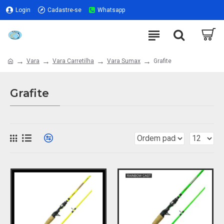
Login
Cadastre-se
Whatsapp
Vara
Vara Carretilha
Vara Sumax
Grafite
Grafite