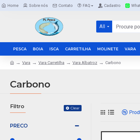
Home
Sobre nós
Contato
FAQ
Cadastro
Wha
All
PESCA
BOIA
ISCA
CARRETILHA
MOLINETE
VARA
Vara
Vara Carretilha
Vara Albatroz
Carbono
Carbono
Filtro
Clear
Prod
PRECO