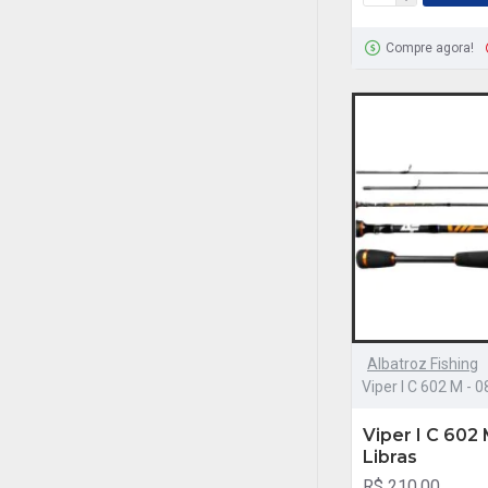
Compre agora!
Albatroz Fishing
Viper I C 602 M - 0
Viper I C 602 
Libras
R$ 210,00