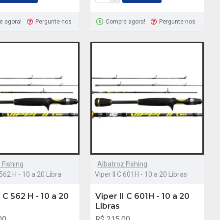
e agora!
Pergunte-nos
Compre agora!
Pergunte-nos
 Fishing
Albatroz Fishing
 562 H - 10 a 20 Libra
Viper II C 601H - 10 a 20 Libras
I C 562 H - 10 a 20
Viper II C 601H - 10 a 20
Libras
00
R$ 215,00