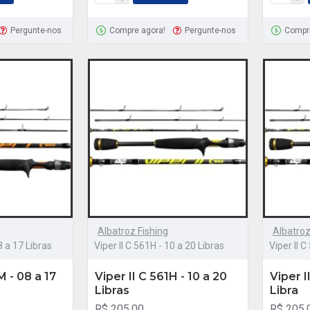
Pergunte-nos
Compre agora!
Pergunte-nos
Compr
Albatroz Fishing
Albatroz
8 a 17 Libras
Viper II C 561H - 10 a 20 Libras
Viper II C
M - 08 a 17
Viper II C 561H - 10 a 20
Viper I
Libras
Libra
R$ 205,00
R$ 205,