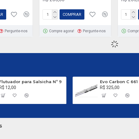
AR
COMPRAR
Pergunte-nos
Compre agora!
Pergunte-nos
Compr
Albatroz Fishing
Albatroz
0 a 20 Libras
Strategy C 601 L - Vermelho
Strategy 