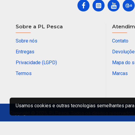
Viper II C 602 
Libras
R$ 215,00
COMPR
Compre agora!
MAIS VISUALIZADOS
Regulador de Chumbada STOP Nº 1
R$ 8,00
Usamos cookies e outras tecnologias semelhantes para 
Entre em nossas rede