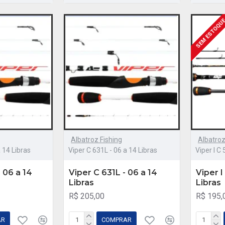
SEM ESTOQU
Albatroz Fishing
Albatroz
 14 Libras
Viper C 631L - 06 a 14 Libras
Viper I C
 06 a 14
Viper C 631L - 06 a 14
Viper I
Libras
Libras
R$ 205,00
R$ 195,
AR
COMPRAR