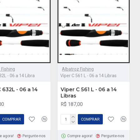
 Fishing
Albatroz Fishing
32L - 06 a 14 Libra
Viper C 561 L - 06 a 14 Libras
 632L - 06 a 14
Viper C 561 L - 06 a 14
Libras
00
R$ 187,00
COMPRAR
COMPRAR
e agora!
Pergunte-nos
Compre agora!
Pergunte-nos