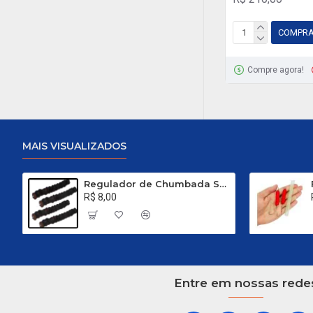
COMPR
Compre agora!
Albatroz Fishing
Viper II C 602 H - 1