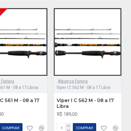
E
 Fishing
Albatroz Fishing
 561 M - 08 a 17 Libras
Viper I C 562 M - 08 a 17 Libra
 C 561 M - 08 a 17
Viper I C 562 M - 08 a 17
Libra
00
R$ 189,00
COMPRAR
COMPRAR