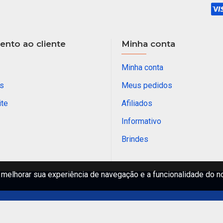
H - 10 a 20
Strategy C 601 L -
Strateg
Vermelho - 6 a 12 Libra
a 12 Li
R$ 210,00
R$ 210,
AR
COMPRAR
Pergunte-nos
Compre agora!
Pergunte-nos
Compr
Flutuador para Salsicha Nº 9
R$ 12,00
R$ 325,00
melhorar sua experiência de navegação e a funcionalidade do n
s