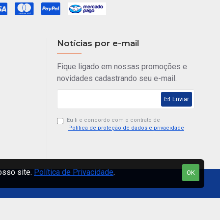
y C 601 L - Azul - 6
bra
00
COMPRAR
e agora!
Pergunte-nos
Evo Carbon C 661 XH - 40 a 80 Libras
Best 4408 - 99% de Carbono
R$ 260,00
osso site.
Política de Privacidade
.
OK
Meios de pagamento