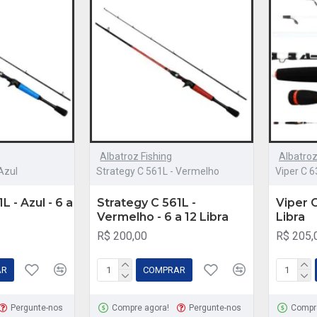
Albatroz Fishing
Albatroz
Azul
Strategy C 561L - Vermelho
Viper C 6
L - Azul - 6 a
Strategy C 561L -
Viper C
Vermelho - 6 a 12 Libra
Libra
R$ 200,00
R$ 205,
AR
COMPRAR
Pergunte-nos
Compre agora!
Pergunte-nos
Compr