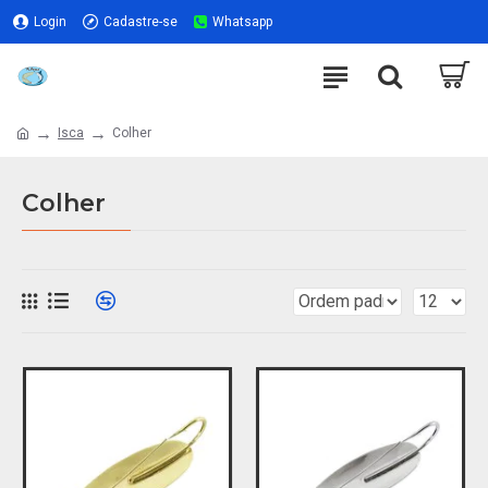
Login
Cadastre-se
Whatsapp
Isca
Colher
Colher