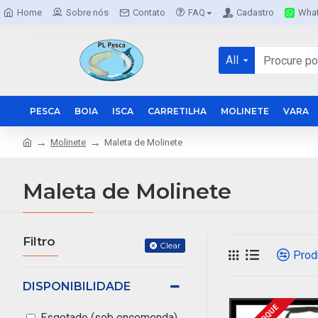
Home
Sobre nós
Contato
FAQ
Cadastro
Wha
All
PESCA
BOIA
ISCA
CARRETILHA
MOLINETE
VARA
Molinete
Maleta de Molinete
Maleta de Molinete
Filtro
Clear
Prod
DISPONIBILIDADE
Esgotado (sob encomenda)