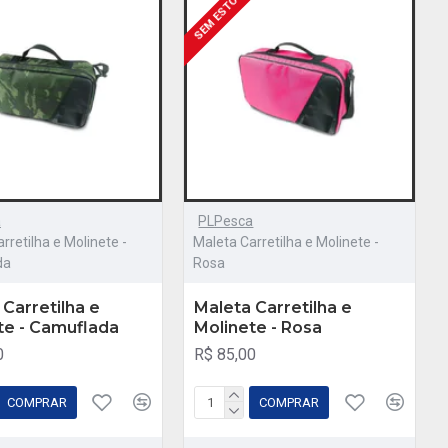
E
SEM ESTOQUE
a
PLPesca
rretilha e Molinete -
Maleta Carretilha e Molinete -
da
Rosa
 Carretilha e
Maleta Carretilha e
te - Camuflada
Molinete - Rosa
0
R$ 85,00
COMPRAR
COMPRAR