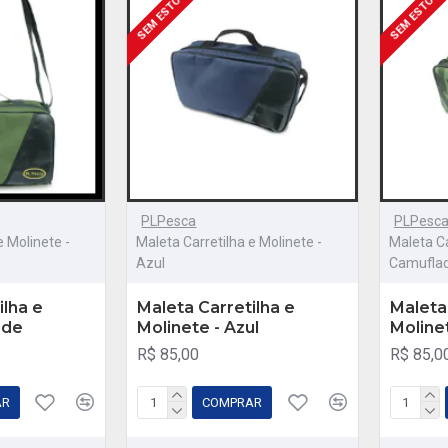
SEM ESTOQUE
SEM ESTOQU
PLPesca
PLPesc
e Molinete -
Maleta Carretilha e Molinete -
Maleta Ca
Azul
Camufla
ilha e
Maleta Carretilha e
Maleta
rde
Molinete - Azul
Moline
R$ 85,00
R$ 85,0
AR
COMPRAR