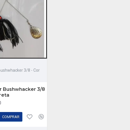
Bushwhacker 3/8 - Cor
r Bushwhacker 3/8
reta
0
COMPRAR