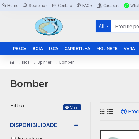
Home
Sobre nós
Contato
FAQ
Cadastro
Wha
All
PESCA
BOIA
ISCA
CARRETILHA
MOLINETE
VARA
Isca
Spinner
Bomber
Bomber
Filtro
Clear
Prod
DISPONIBILIDADE
Em estoque