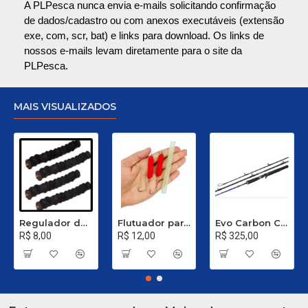
A PLPesca nunca envia e-mails solicitando confirmação
de dados/cadastro ou com anexos executáveis (extensão
exe, com, scr, bat) e links para download. Os links de
nossos e-mails levam diretamente para o site da
PLPesca.
MAIS VISUALIZADOS
Regulador de Chumbada STOP Nº 1
Flutuador para Salsicha Nº 9
Evo Carbon C 661 XH - 40 a 80 Libras
R$ 8,00
R$ 12,00
R$ 325,00