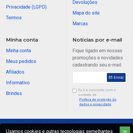
Devoluções
Privacidade (LGPD)
Mapa do site
Termos
Marcas
Minha conta
Notícias por e-mail
Minha conta
Fique ligado em nossas
promoções e novidades
Meus pedidos
cadastrando seu e-mail.
Afiliados
Enviar
Informativo
Eu li e concordo com o
Brindes
contrato de
Política de proteção de
dados e privacidade
Copyright © 2025, PLPesca, Todos os direitos
Usamos cookies e outras tecnologias semelhantes
OK