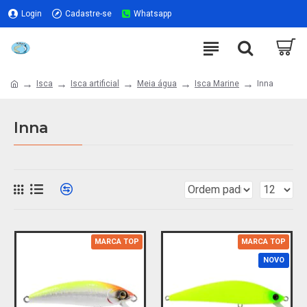
Login
Cadastre-se
Whatsapp
Isca
Isca artificial
Meia água
Isca Marine
Inna
Inna
MARCA TOP
MARCA TOP
NOVO