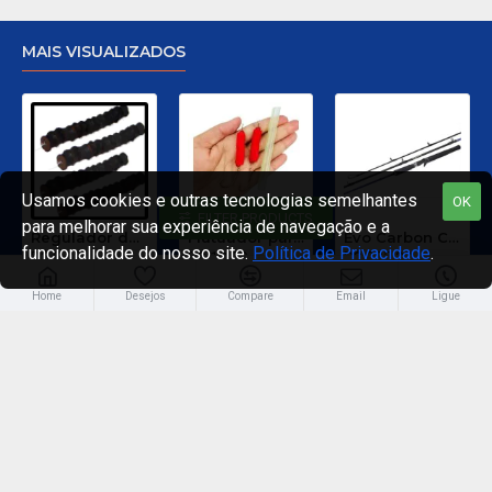
MAIS VISUALIZADOS
Usamos cookies e outras tecnologias semelhantes
OK
FILTER PRODUCTS
para melhorar sua experiência de navegação e a
Regulador de Chumbada STOP Nº 1
Flutuador para Salsicha Nº 9
Evo Carbon C 661 XH - 40 a 80 Libras
funcionalidade do nosso site.
Política de Privacidade
.
R$ 8,00
R$ 12,00
R$ 325,00
Home
Desejos
Compare
Email
Ligue
Entre em nossas redes
Meios de pagamento