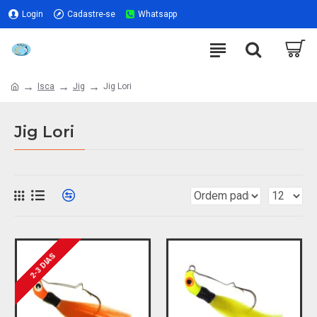
Login
Cadastre-se
Whatsapp
Isca
Jig
Jig Lori
Jig Lori
2-3 DIAS