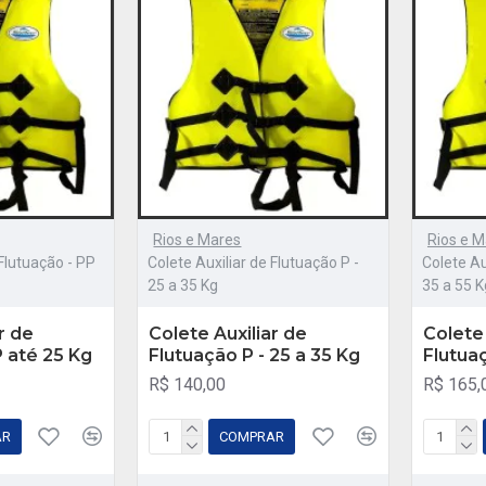
Rios e Mares
Rios e M
 Flutuação - PP
Colete Auxiliar de Flutuação P -
Colete Au
25 a 35 Kg
35 a 55 K
r de
Colete Auxiliar de
Colete 
P até 25 Kg
Flutuação P - 25 a 35 Kg
Flutua
R$ 140,00
R$ 165,
AR
COMPRAR