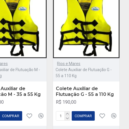
ares
Rios e Mares
xiliar de Flutuação M -
Colete Auxiliar de Flutuação G -
g
55 a 110 Kg
Auxiliar de
Colete Auxiliar de
ção M - 35 a 55 Kg
Flutuação G - 55 a 110 Kg
00
R$ 190,00
COMPRAR
COMPRAR