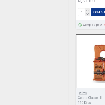
R$ 210,00
COMPR
Compre agora!
Ativa
Colete Classe I I I
110 Kilos