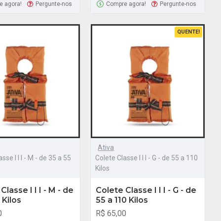
e agora!
Pergunte-nos
Compre agora!
Pergunte-nos
QUENTE!
Ativa
sse I I I - M - de 35 a 55
Colete Classe I I I - G - de 55 a 110
Kilos
Classe I I I - M - de
Colete Classe I I I - G - de
 Kilos
55 a 110 Kilos
0
R$ 65,00