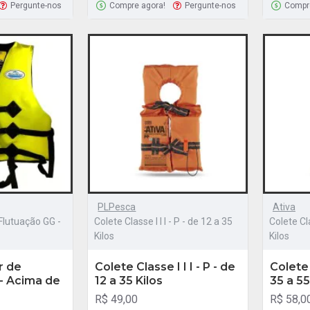
Pergunte-nos
Compre agora!
Pergunte-nos
Compr
PLPesca
Ativa
 Flutuação GG -
Colete Classe I I I - P - de 12 a 35
Colete Cla
Kilos
Kilos
r de
Colete Classe I I I - P - de
Colete 
- Acima de
12 a 35 Kilos
35 a 55
R$ 49,00
R$ 58,0