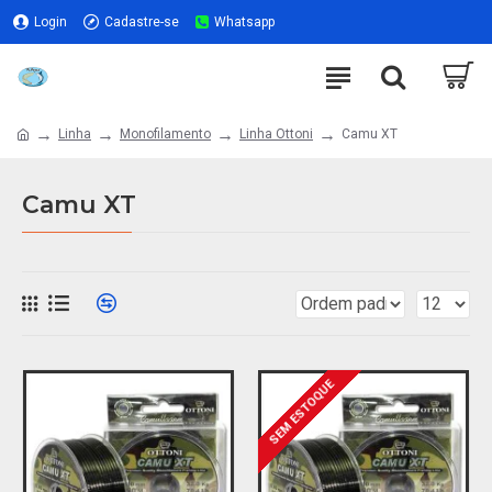
Login
Cadastre-se
Whatsapp
Linha
Monofilamento
Linha Ottoni
Camu XT
Camu XT
SEM ESTOQUE