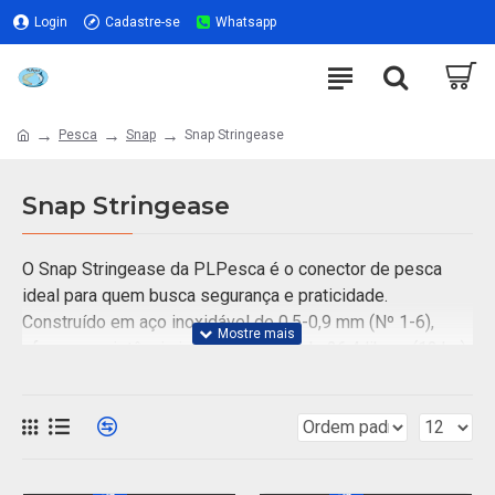
Login
Cadastre-se
Whatsapp
Pesca
Snap
Snap Stringease
Snap Stringease
O Snap Stringease da PLPesca é o conector de pesca
ideal para quem busca segurança e praticidade.
Construído em aço inoxidável de 0,5-0,9 mm (Nº 1-6),
oferece resistência impressionante de 26,4 libras (12 kg)
até 180 libras (80kg), garantindo que os peixes não
consigam desfazê-lo durante a pescaria. Com manuseio
extremamente fácil, basta um movimento para prender a
isca e outro para soltá-la, tornando-o perfeito para
pescadores que valorizam agilidade. Seu acabamento em