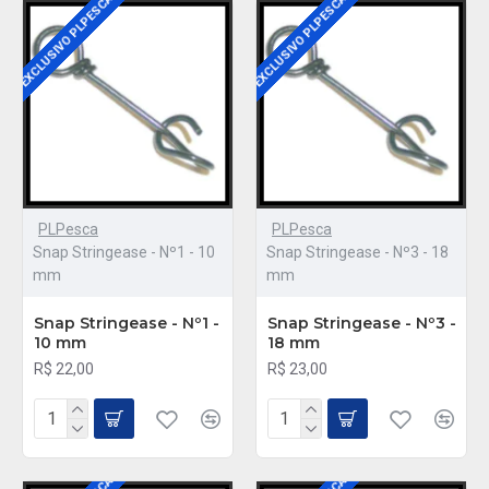
EXCLUSIVO PLPESCA
EXCLUSIVO PLPESCA
preto óxido e comprimento de 1 cm combinam discrição e
funcionalidade. Adquira já o Snap Stringease e tenha um
acessório confiável para suas aventuras de pesca!
PLPesca
PLPesca
Snap Stringease - Nº1 - 10
Snap Stringease - Nº3 - 18
mm
mm
Snap Stringease - Nº1 -
Snap Stringease - Nº3 -
10 mm
18 mm
R$ 22,00
R$ 23,00