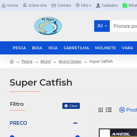
Home
Sobre nós
Contato
FAQ
Cadastro
Wha
All
PESCA
BOIA
ISCA
CARRETILHA
MOLINETE
VARA
Pesca
Anzol
Anzol Crown
Super Catfish
Super Catfish
Filtro
Clear
Prod
PRECO