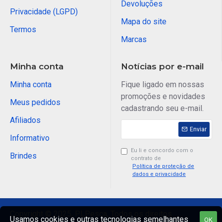
Devoluções
Privacidade (LGPD)
Mapa do site
Termos
Marcas
Minha conta
Notícias por e-mail
Minha conta
Fique ligado em nossas
promoções e novidades
Meus pedidos
cadastrando seu e-mail.
Afiliados
Enviar
Informativo
Eu li e concordo com o
Brindes
contrato de
Política de proteção de
dados e privacidade
Copyright © 2025, PLPesca, Todos os direitos
Usamos cookies e outras tecnologias semelhantes
OK