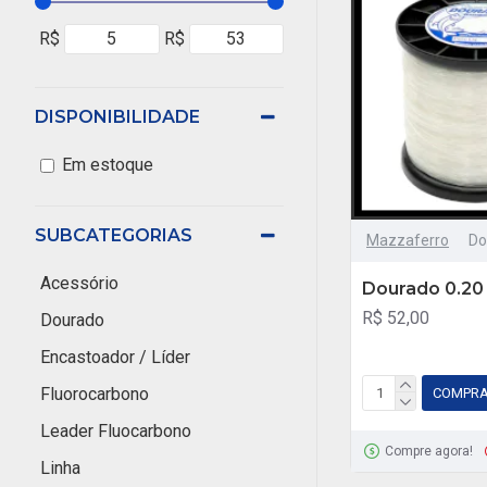
R$
R$
DISPONIBILIDADE
Em estoque
SUBCATEGORIAS
Mazzaferro
Do
Acessório
Dourado 0.2
R$ 52,00
Dourado
Encastoador / Líder
Fluorocarbono
COMPR
Leader Fluocarbono
Compre agora!
Linha