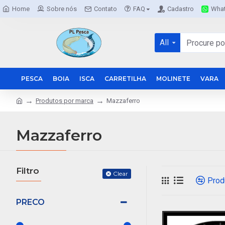
Home
Sobre nós
Contato
FAQ
Cadastro
Wha
All
PESCA
BOIA
ISCA
CARRETILHA
MOLINETE
VARA
Produtos por marca
Mazzaferro
Mazzaferro
Filtro
Clear
Prod
PRECO