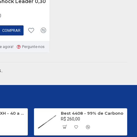
 Shock Leader 0,30
0
COMPRAR
e agora!
Pergunte-nos
..
Evo Carbon C 661 XH - 40 a 80 Libras
Best 4408 - 99% de Carbono
R$ 260,00