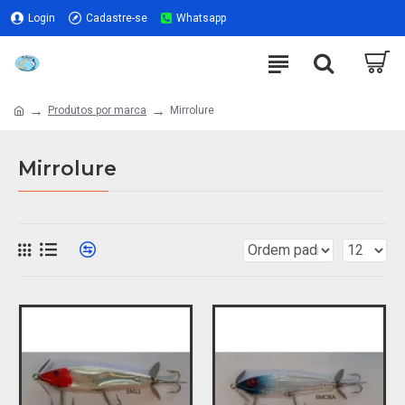
Login
Cadastre-se
Whatsapp
Produtos por marca
Mirrolure
Mirrolure