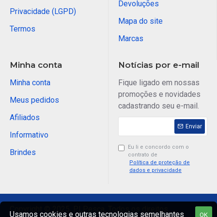
Devoluções
Privacidade (LGPD)
Mapa do site
Termos
Marcas
Minha conta
Notícias por e-mail
Minha conta
Fique ligado em nossas
promoções e novidades
Meus pedidos
cadastrando seu e-mail.
Afiliados
Enviar
Informativo
Eu li e concordo com o
Brindes
contrato de
Política de proteção de
dados e privacidade
Copyright © 2025, PLPesca, Todos os direitos
Usamos cookies e outras tecnologias semelhantes
OK